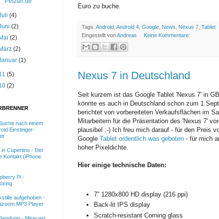
Pelzuh.de
Euro zu buche.
Juli
(4)
Juni
(2)
Tags:
Android
,
Android 4
,
Google
,
News
,
Nexus 7
,
Tablet
Eingestellt von
Andreas
Keine Kommentare:
Mai
(2)
März
(2)
Januar
(1)
Nexus 7 in Deutschland
11
(5)
10
(2)
Seit kurzem ist das Google Tablet 'Nexus 7' in GB
könnte es auch in Deutschland schon zum 1.Septe
RBRENNER
berichtet von vorbereiteten Verkaufsflächen im Sa
Mitarbeitern für die Präsentation des 'Nexus 7' vo
 Suche nach einem
plausibel :-) Ich freu mich darauf - für den Pre
oid Einsteiger-
et
Google
Tablet ordentlich was geboten
- für mich a
hoher Pixeldichte.
 in Cupertino - Der
e Kontakt (iPhone
Hier einige technische Daten:
berry Pi -
oxing
7” 1280x800 HD display (216 ppi)
stille aufgehoben -
azoom MP3 Player
Back-lit IPS display
Scratch-resistant Corning glass
Sendung - Miracast