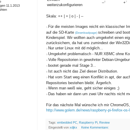
e
6
7
--
+
weiterzukonfigurieren
igen 11.1.2013
ühten
Skala: ++ | + | o | - | --
Für die meisten Images reicht ein klassischer I
1
auf die SD-Karte
schreiben und boo
(Downloadpage)
Kinderspiel. Wir wollten auch umgekehrt einen ei
zurücksichern, da hat uns zumindest der Win32Di
Nur unter Linux mit dd möglich...
2
Umgekehrt problematisch - NUR XBMC ohne Kon
3
Volle Repositorien in gewohnter Debian-Umgebun
4
bootet gerade mal Stage 3...
5
Ist auch nicht das Ziel dieser Distribution.
6
Hat vom Start weg einen Konflikt in apt, der au
7
Repositories bestehen bleibt. Ärgerlich.
Wenn man weiß wie, geht sicher einiges ;)
8
Das haben wir dann um zwei Uhr nachts nicht me
9
Für das nächste Mal wünsche ich mir ChromeOS,
http://www.golem.de/news/raspberry-pi-firefox-os-
Tags:
embedded PC
,
Raspberry Pi
,
Review
Eingestellt von
xdjkx
Keine Kommentare: