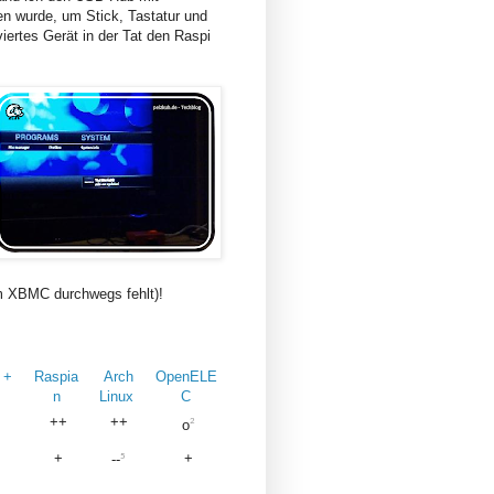
en wurde, um Stick, Tastatur und
iertes Gerät in der Tat den Raspi
im XBMC durchwegs fehlt)!
 +
Raspia
Arch
OpenELE
n
Linux
C
++
++
2
o
+
+
5
--