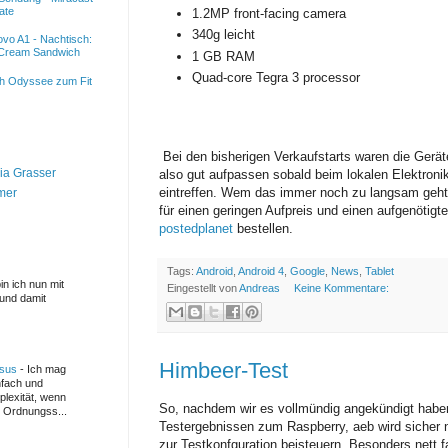
ate
1.2MP front-facing camera
340g leicht
vo A1 - Nachtisch:
 Cream Sandwich
1 GB RAM
Quad-core Tegra 3 processor
h Odyssee zum Fit
Bei den bisherigen Verkaufstarts waren die Geräte
ia Grasser
also gut aufpassen sobald beim lokalen Elektroni
eintreffen. Wem das immer noch zu langsam geht 
mer
für einen geringen Aufpreis und einen aufgenötigt
postedplanet
bestellen.
Tags:
Android
,
Android 4
,
Google
,
News
,
Tablet
in ich nun mit
Eingestellt von
Andreas
Keine Kommentare:
und damit
Himbeer-Test
msus
-
Ich mag
infach und
plexität, wenn
So, nachdem wir es vollmündig angekündigt haben
e Ordnungss...
Testergebnissen zum Raspberry, aeb wird sicher n
zur Testkonfguration beisteuern. Besonders nett 