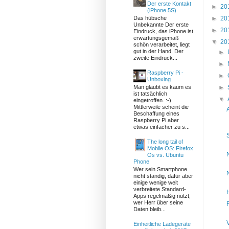
Der erste Kontakt
►
20
(iPhone 5S)
►
20
Das hübsche
Unbekannte Der erste
►
20
Eindruck, das iPhone ist
erwartungsgemäß
▼
20
schön verarbeitet, liegt
gut in der Hand. Der
►
zweite Eindruck...
►
Raspberry Pi -
►
Unboxing
►
Man glaubt es kaum es
ist tatsächlich
▼
eingetroffen. :-)
Mittlerweile scheint die
Beschaffung eines
Raspberry Pi aber
etwas einfacher zu s...
The long tail of
Mobile OS: Firefox
Os vs. Ubuntu
Phone
Wer sein Smartphone
nicht ständig, dafür aber
einige wenige weit
verbreitete Standard-
Apps regelmäßig nutzt,
wer Herr über seine
Daten bleib...
Einheitliche Ladegeräte