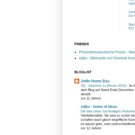
Upd
Leno
Ice
Nac
PC!
FRIENDS
Physiotherapeutische Praxis - Mar
xdjkx - Webseite von Dominik Kre
BLOGLIST
JoMe-Home Bau
XQ - Klammer zu [Reste 2014]
-
So b
dem Blog auf Stand Ende Dezember 
aktuell.
vor 11 Jahren
xdjkx - home of ideas
Die Idee eines nachhaltigen Hedoni
Vierfeldertafeln. Sie sind so schön e
schaffen doch gleich begriffliche Kom
es darum geht, zwei unterschiedlich
vor 12 Jahren