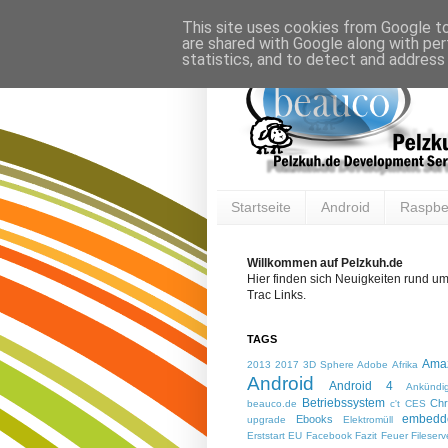
This site uses cookies from Google to 
are shared with Google along with per
statistics, and to detect and address
Startseite
Android
Raspber
Willkommen auf Pelzkuh.de
Hier finden sich Neuigkeiten rund u
Trac Links.
TAGS
Ama
2013
2017
3D Sphere
Adobe
Afrika
Android
Android 4
Ankündi
Betriebssystem
Ch
beauco.de
c't
CES
embedd
Ebooks
upgrade
Elektromüll
Erststart
EU
Facebook
Fazit
Feuer
Fileserv