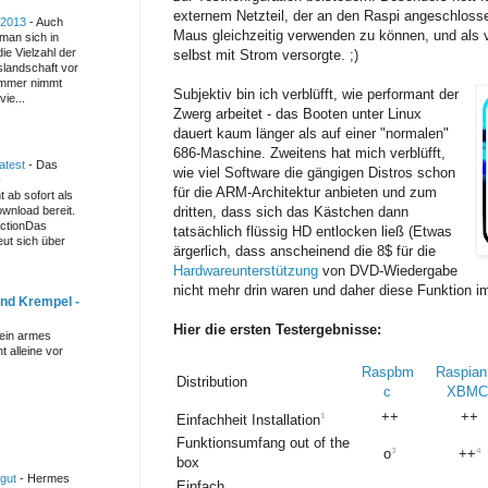
externem Netzteil, der an den Raspi angeschloss
 2013
-
Auch
Maus gleichzeitig verwenden zu können, und als v
man sich in
ie Vielzahl der
selbst mit Strom versorgte. ;)
andschaft vor
immer nimmt
Subjektiv bin ich verblüfft, wie performant der
ie...
Zwerg arbeitet - das Booten unter Linux
dauert kaum länger als auf einer "normalen"
686-Maschine. Zweitens hat mich verblüfft,
atest
-
Das
wie viel Software die gängigen Distros schon
-
für die ARM-Architektur anbieten und zum
 ab sofort als
wnload bereit.
dritten, dass sich das Kästchen dann
ctionDas
tatsächlich flüssig HD entlocken ließ (Etwas
ut sich über
ärgerlich, dass anscheinend die 8$ für die
Hardwareunterstützung
von DVD-Wiedergabe
nicht mehr drin waren und daher diese Funktion 
und Krempel -
Hier die ersten Testergebnisse:
mein armes
t alleine vor
Raspbm
Raspian
Distribution
c
XBMC
++
++
1
Einfachheit Installation
Funktionsumfang out of the
3
4
o
++
box
 gut
-
Hermes
Einfach