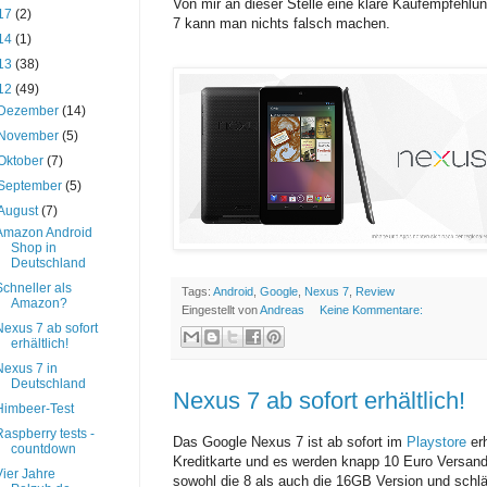
Von mir an dieser Stelle eine klare Kaufempfehl
17
(2)
7 kann man nichts falsch machen.
14
(1)
13
(38)
12
(49)
Dezember
(14)
November
(5)
Oktober
(7)
September
(5)
August
(7)
Amazon Android
Shop in
Deutschland
Schneller als
Tags:
Android
,
Google
,
Nexus 7
,
Review
Amazon?
Eingestellt von
Andreas
Keine Kommentare:
Nexus 7 ab sofort
erhältlich!
Nexus 7 in
Deutschland
Nexus 7 ab sofort erhältlich!
Himbeer-Test
Raspberry tests -
Das Google Nexus 7 ist ab sofort im
Playstore
erh
countdown
Kreditkarte und es werden knapp 10 Euro Versand fä
Vier Jahre
sowohl die 8 als auch die 16GB Version und schl