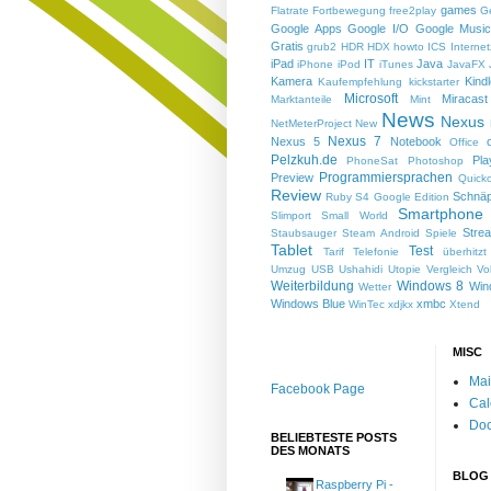
games
Flatrate
Fortbewegung
free2play
G
Google Apps
Google I/O
Google Musi
Gratis
grub2
HDR
HDX
howto
ICS
Interne
iPad
IT
Java
iPhone
iPod
iTunes
JavaFX
Kamera
Kind
Kaufempfehlung
kickstarter
Microsoft
Miracast
Marktanteile
Mint
News
Nexus
NetMeterProject
New
Nexus 7
Nexus 5
Notebook
Office
Pelzkuh.de
Pla
PhoneSat
Photoshop
Programmiersprachen
Preview
Quicko
Review
Schnä
Ruby
S4 Google Edition
Smartphone
Slimport
Small World
Strea
Staubsauger
Steam Android Spiele
Tablet
Test
Tarif
Telefonie
überhitzt
Umzug
USB
Ushahidi
Utopie
Vergleich
Vo
Weiterbildung
Windows 8
Win
Wetter
Windows Blue
xmbc
WinTec
xdjkx
Xtend
MISC
Mai
Facebook Page
Cal
Do
BELIEBTESTE POSTS
DES MONATS
BLOG
Raspberry Pi -