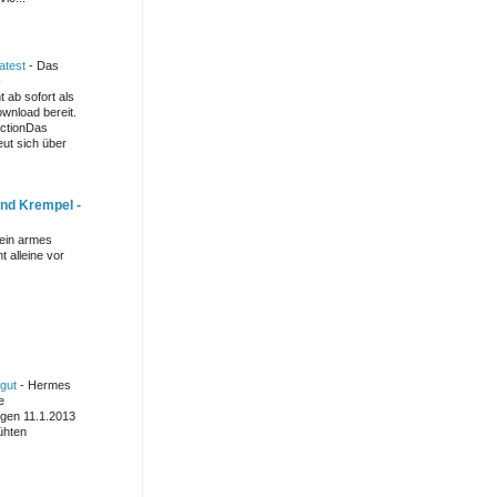
atest
-
Das
-
 ab sofort als
wnload bereit.
ctionDas
ut sich über
und Krempel -
mein armes
t alleine vor
 gut
-
Hermes
e
igen 11.1.2013
ühten