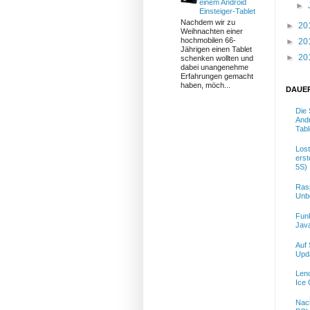
einem Android
►
Einsteiger-Tablet
Nachdem wir zu
►
20
Weihnachten einer
hochmobilen 66-
►
20
Jährigen einen Tablet
►
20
schenken wollten und
dabei unangenehme
Erfahrungen gemacht
haben, möch...
DAUE
Die
Andr
Tabl
Lost
erst
5S)
Rasp
Unb
Funk
Jav
Auf 
Upd
Leno
Ice
Nac