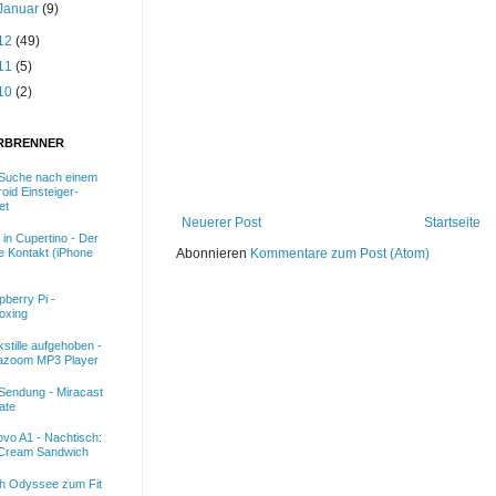
Januar
(9)
12
(49)
11
(5)
10
(2)
RBRENNER
 Suche nach einem
oid Einsteiger-
et
Neuerer Post
Startseite
 in Cupertino - Der
e Kontakt (iPhone
Abonnieren
Kommentare zum Post (Atom)
berry Pi -
oxing
stille aufgehoben -
azoom MP3 Player
Sendung - Miracast
ate
vo A1 - Nachtisch:
 Cream Sandwich
h Odyssee zum Fit