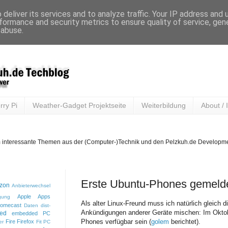
deliver its services and to analyze traffic. Your IP address and
formance and security metrics to ensure quality of service, ge
 abuse.
ry Pi
Weather-Gadget Projektseite
Weiterbildung
About /
m interessante Themen aus der (Computer-)Technik und den Pelzkuh.de Development 
Erste Ubuntu-Phones gemelde
zon
Anbieterwechsel
Apple
Apps
gung
Als alter Linux-Freund muss ich natürlich gleich d
romecast
Daten
dist-
Ankündigungen anderer Geräte mischen: Im Oktob
ed
embedded PC
Phones verfügbar sein (
golem
berichtet).
Fire
Firefox
er
Fit PC