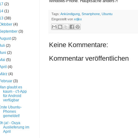
Windows-Phone. Hauptsache anders?!
17
(2)
14
(1)
Tags:
Ankündigung
,
Smartphone
,
Ubuntu
13
(38)
Eingestellt von
xdjkx
Oktober
(4)
September
(3)
August
(2)
Keine Kommentare:
Juli
(2)
Juni
(2)
Kommentar veröffentlichen
Mai
(5)
April
(4)
März
(4)
Februar
(3)
Man glaubt es
kaum - c't-App
für Android
verfügbar
Erste Ubuntu-
Phones
gemeldet!
Oh ja! - Ouya
Auslieferung im
April