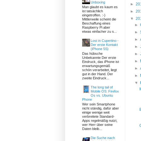
Unboxing
►
20
Man glaubt es kaum es
►
20
ist tatsächlich
eingetroffen. :-)
▼
20
Mittlerweile scheint die
Beschaffung eines
►
Raspberry Pi aber
etwas einfacher zu s...
►
►
Lost in Cupertino -
Der erste Kontakt
►
(iPhone 5S)
►
Das hübsche
Unbekannte Der erste
►
Eindruck, das iPhone ist
erwartungsgemäß
►
schön verarbeitet, liegt
gut in der Hand. Der
►
zweite Eindruck...
▼
The long tail of
Mobile OS: Firefox
Os vs. Ubuntu
Phone
Wer sein Smartphone
nicht ständig, dafür aber
einige wenige weit
verbreitete Standard-
Apps regelmäßig nutzt,
wer Herr über seine
Daten bleib...
Die Suche nach