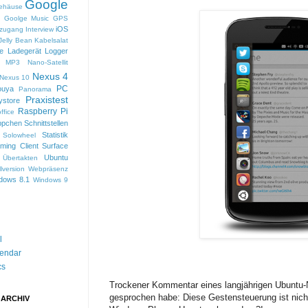
Google
ehäuse
c
Goolge Music
GPS
iOS
tzugang
Interview
Jelly Bean
Kabelsalat
le
Ladegerät
Logger
MP3
Nano-Satellit
Nexus 4
Nexus 10
PC
ouya
Panorama
Praxistest
ystore
Raspberry Pi
ffice
ppchen
Schnittstellen
Statistik
Solowheel
ming Client
Surface
Ubuntu
Übertakten
llversion
Webpräsenz
dows 8.1
Windows 9
l
endar
cs
Trockener Kommentar eines langjährigen Ubuntu-
gesprochen habe: Diese Gestensteuerung ist nichts
 ARCHIV