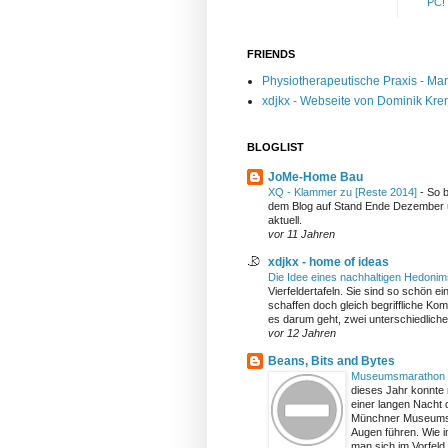
PC!
FRIENDS
Physiotherapeutische Praxis - Mar
xdjkx - Webseite von Dominik Kre
BLOGLIST
JoMe-Home Bau
XQ - Klammer zu [Reste 2014]
-
So b
dem Blog auf Stand Ende Dezember 
aktuell.
vor 11 Jahren
xdjkx - home of ideas
Die Idee eines nachhaltigen Hedoni
Vierfeldertafeln. Sie sind so schön e
schaffen doch gleich begriffliche Kom
es darum geht, zwei unterschiedlich
vor 12 Jahren
Beans, Bits and Bytes
Museumsmarathon
dieses Jahr konnte 
einer langen Nacht d
Münchner Museumsl
Augen führen. Wie 
man sich im Vorfeld v