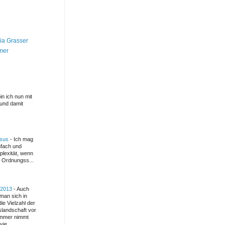
ia Grasser
mer
in ich nun mit
und damit
msus
-
Ich mag
infach und
plexität, wenn
e Ordnungss...
 2013
-
Auch
man sich in
ie Vielzahl der
andschaft vor
immer nimmt
ie...