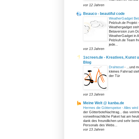
vor 12 Jahren
Beauco - beautiful code
WeatherGadget Bet
Pelzkuh.de Projekt 
Weathergadget steht
Betaversion zum Do
WeatherGadget in A
Pelzkuh.de Team fre
jede...
vor 13 Jahren
1screen.de - Kreatives, Kunst 
Blog
Drahtesel
-
...und 
kleines Fahrrad steh
der Tür
vor 13 Jahren
Meine Welt @ kanba.de
Hermes die Götterspeise - Alles wird
der GötterboteNachtrag... das verirrt
vorweihnachtliche Paket hat am heut
dank des freundlichen und sehr bem
Personals des Webs...
vor 13 Jahren