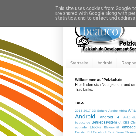
This site uses cookies from Google to 
are shared with Google along with per
statistics, and to detect and address
Startseite
Android
Raspber
Willkommen auf Pelzkuh.de
Hier finden sich Neuigkeiten rund u
Trac Links.
TAGS
Ama
2013
2017
3D Sphere
Adobe
Afrika
Android
Android 4
Ankündi
Betriebssystem
Ch
beauco.de
c't
CES
embedd
Ebooks
upgrade
Elektromüll
Erststart
EU
Facebook
Fazit
Feuer
Fileserv