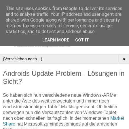
This site uses cookies from Google to deliver its services
and to analyze traffic. Your IP address and user-agent are
shared with Google along with performance and security
metrics to ensure quality of service, generate usage
statistics, and to detect and address abuse.
LEARN MORE
GOT IT
▼
Androids Update-Problem - Lösungen in
Sicht?
So haben sich nun verschiedene neue Windows-ARMe
unter die Äste des weit verzweigten und immer noch
wachstumsträchtigen Tablet-Markts gemischt. Ob freilich
deswegen nun die Verkaufszahlen von Windows-Tablet
nach oben schnellen ist fraglich. In der momentanen
Market
Share
hat Microsoft zumindest einiges auf die arrivierten