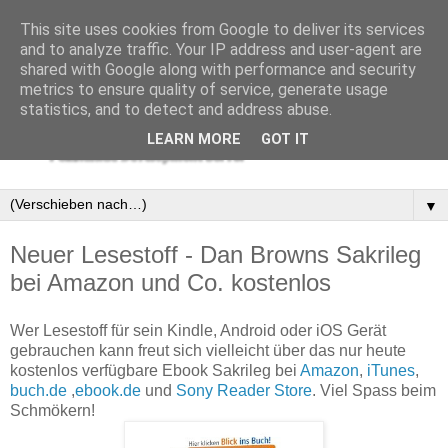
This site uses cookies from Google to deliver its services
and to analyze traffic. Your IP address and user-agent are
shared with Google along with performance and security
metrics to ensure quality of service, generate usage
statistics, and to detect and address abuse.
LEARN MORE
GOT IT
▼
Neuer Lesestoff - Dan Browns Sakrileg
bei Amazon und Co. kostenlos
Wer Lesestoff für sein Kindle, Android oder iOS Gerät
gebrauchen kann freut sich vielleicht über das nur heute
kostenlos verfügbare Ebook Sakrileg bei
Amazon
,
iTunes
,
buch.de
,
ebook.de
und
Sony Reader Store
. Viel Spass beim
Schmökern!